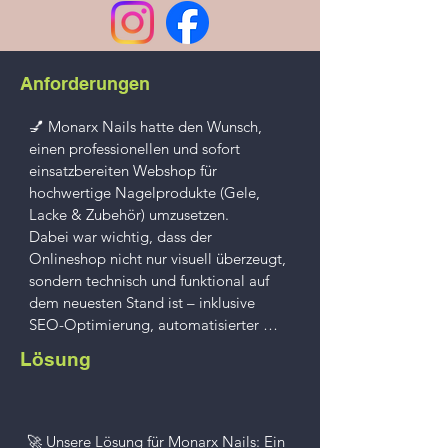
Anforderungen
💅 Monarx Nails hatte den Wunsch, 
einen professionellen und sofort 
einsatzbereiten Webshop für 
hochwertige Nagelprodukte (Gele, 
Lacke & Zubehör) umzusetzen.

Dabei war wichtig, dass der 
Onlineshop nicht nur visuell überzeugt, 
sondern technisch und funktional auf 
dem neuesten Stand ist – inklusive 
SEO-Optimierung, automatisierter 
Prozesse und einfacher Handhabung.

Lösung
🎯 Die zentralen Anforderungen:

✔️ Moderner, responsiver Webshop für 
den Verkauf von Fingernagel-Produkten

🚀 Unsere Lösung für Monarx Nails: Ein 