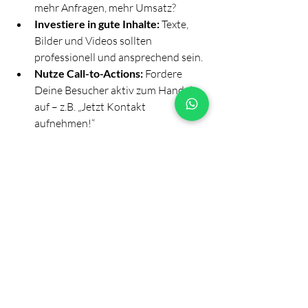
mehr Anfragen, mehr Umsatz?
Investiere in gute Inhalte:
 Texte, 
Bilder und Videos sollten 
professionell und ansprechend sein.
Nutze Call-to-Actions:
 Fordere 
Deine Besucher aktiv zum Handeln 
auf – z.B. „Jetzt Kontakt 
aufnehmen!“
Teste Deine Website:
 Prüfe, ob 
alles funktioniert und optimiere 
regelmäßig.
Bleib dran:
 Eine Website ist nie 
fertig. Aktualisiere sie regelmäßig 
und passe sie an neue 
Anforderungen an.
Mit diesen Tipps bist Du bestens 
gerüstet, um Deine neue Website zum 
Erfolg zu führen.